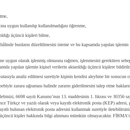
etme,
cına uygun kullanılıp kullanılmadığını öğrenme,
rıldığı üçüncü kişileri bilme,
 hâlinde bunların düzeltilmesini isteme ve bu kapsamda yapılan işlemin ki
ne uygun olarak işlenmiş olmasına rağmen, işlenmesini gerektiren sebepl
da yapılan işlemin kişisel verilerin aktarıldığı üçüncü kişilere bildiril
ıtasıyla analiz edilmesi suretiyle kişinin kendisi aleyhine bir sonucun o
bebiyle zarara uğraması halinde zararın giderilmesini talep etme hakların
i talebinizi, 6698 sayılı Kanunu’nun 13. maddesinin 1. fıkrası ve 30356 s
e Türkçe ve yazılı olarak veya kayıtlı elektronik posta (KEP) adresi, 
tlı bulunan elektronik posta adresini kullanmak suretiyle iletebilirsin
i ve üçüncü kişiler hakkında bilgi alınması mümkün olmayacaktır. FİRM