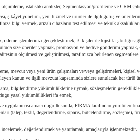
fik ölçümleme, istatistiki analizler, Segmentasyon/profilleme ve CRM çal
, şikâyet yönetimi, yeni hizmet ve ürünler ile ilgili görüş ve önerilerin
ınıza bilgi vermek, arızalı cihazların test edilmesi ve teknik aksaklıkların
k, ödeme işlemlerinizi gerçekleştirmek, 3. kişiler ile lojistik iş birliği 
rultuda size öneriler yapmak, promosyon ve hediye gönderimi yapmak, çe
litesinin ölçülmesi ve geliştirilmesi, tarafımızca belirlenen segmentler
lleme, mevcut veya yeni ürün çalışmaları ve/veya geliştirmeleri, kişise
leyen kanun ve ilgili mevzuat kapsamında sizlere sunulacak her türlü ü
ama, bilgilendirme yükümlülüklerine uymak, sözleşmelerin gereklilikle
lduğu yasal yükümlülükleri ifa etmek,
si ve uygulanması amacı doğrultusunda; FİRMA tarafından yürütülen finans
nları (talep, teklif, değerlendirme, sipariş, bütçelendirme, sözleşme), 
 incelemek, değerlendirmek ve yanıtlamak, amaçlarıyla işlenmektedir.