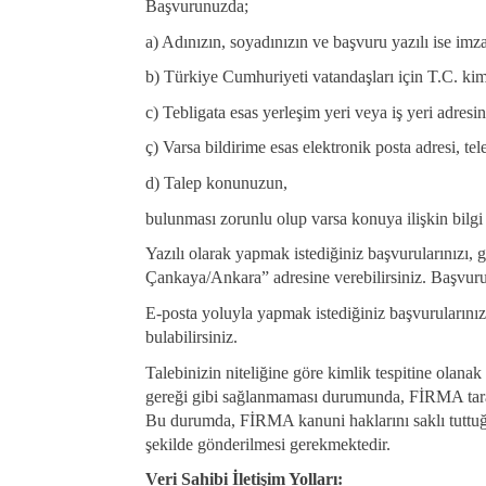
Başvurunuzda;
a) Adınızın, soyadınızın ve başvuru yazılı ise imz
b) Türkiye Cumhuriyeti vatandaşları için T.C. ki
c) Tebligata esas yerleşim yeri veya iş yeri adresin
ç) Varsa bildirime esas elektronik posta adresi, te
d) Talep konunuzun,
bulunması zorunlu olup varsa konuya ilişkin bilg
Yazılı olarak yapmak istediğiniz başvurularınız
Çankaya/Ankara” adresine verebilirsiniz. Başvuru
E-posta yoluyla yapmak istediğiniz başvurularınız
bulabilirsiniz.
Talebinizin niteliğine göre kimlik tespitine olanak
gereği gibi sağlanmaması durumunda, FİRMA tarafın
Bu durumda, FİRMA kanuni haklarını saklı tuttuğun
şekilde gönderilmesi gerekmektedir.
Veri Sahibi İletişim Yolları: