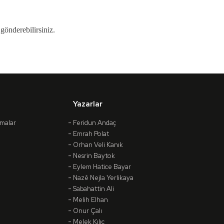
erebilirsiniz.
Yazarlar
amalar
Feridun Andaç
Emrah Polat
Orhan Veli Kanık
Nesrin Baytok
Eylem Hatice Bayar
Nazê Nejla Yerlikaya
Sabahattin Ali
Melih Elhan
Onur Çalı
Melek Kılıç