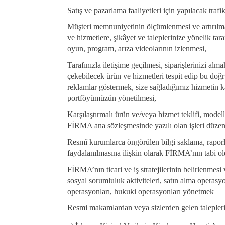
Satış ve pazarlama faaliyetleri için yapılacak tra
Müşteri memnuniyetinin ölçümlenmesi ve artırılması
ve hizmetlere, şikâyet ve taleplerinize yönelik taraf
oyun, program, arıza videolarının izlenmesi,
Tarafınızla iletişime geçilmesi, siparişlerinizi alma
çekebilecek ürün ve hizmetleri tespit edip bu doğ
reklamlar göstermek, size sağladığımız hizmetin ka
portföyümüzün yönetilmesi,
Karşılaştırmalı ürün ve/veya hizmet teklifi, mode
FİRMA ana sözleşmesinde yazılı olan işleri düzen
Resmî kurumlarca öngörülen bilgi saklama, raporl
faydalanılmasına ilişkin olarak FİRMA’nın tabi o
FİRMA’nın ticari ve iş stratejilerinin belirlenme
sosyal sorumluluk aktiviteleri, satın alma operasyo
operasyonları, hukuki operasyonları yönetmek
Resmi makamlardan veya sizlerden gelen talepleri