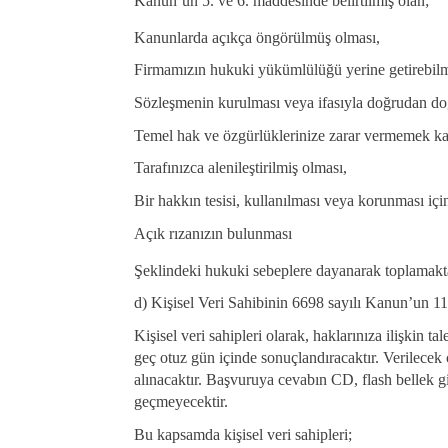
Kanun’un 5. ve 6. maddesinde belirtilmiş olan;
Kanunlarda açıkça öngörülmüş olması,
Firmamızın hukuki yükümlülüğü yerine getirebilm
Sözleşmenin kurulması veya ifasıyla doğrudan doğr
Temel hak ve özgürlüklerinize zarar vermemek ka
Tarafınızca alenileştirilmiş olması,
Bir hakkın tesisi, kullanılması veya korunması içi
Açık rızanızın bulunması
Şeklindeki hukuki sebeplere dayanarak toplamakt
d) Kişisel Veri Sahibinin 6698 sayılı Kanun’un 1
Kişisel veri sahipleri olarak, haklarınıza ilişkin
geç otuz gün içinde sonuçlandıracaktır. Verilecek 
alınacaktır. Başvuruya cevabın CD, flash bellek gi
geçmeyecektir.
Bu kapsamda kişisel veri sahipleri;