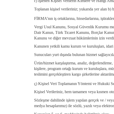
c) İşlenen Kişisel Verilerin Kimlere ve Hangi Ama
Toplanan kişisel verileriniz; yukarıda yer alan b) 
FİRMA’nın iş ortaklarına, hissedarlarına, iştirakle
Vergi Usul Kanunu, Sosyal Güvenlik Kurumu mev
Dair Kanun, Türk Ticaret Kanunu, Borçlar Ka
Kanunu ve diğer mevzuat hükümlerinin izin verdiğ
Kanunen yetkili kamu kurum ve kuruluşları, idari 
Sunucuları yurt dışında bulunan hizmet sağlayıcıl
Ürün/hizmet karşılaştırma, analiz, değerlendirme, 
kişilere, program ortağı kurum ve kuruluşlara, mü
teslimini gerçekleştiren kargo şirketlerine aktarılm
ç) Kişisel Veri Toplamanın Yöntemi ve Hukuki S
Kişisel Verileriniz, hem tamamen veya kısmen oto
Sözleşme dahilinde işlem yapılan gerçek ve / veya
medya hesaplarımız) ile sözlü, yazılı veya elektro