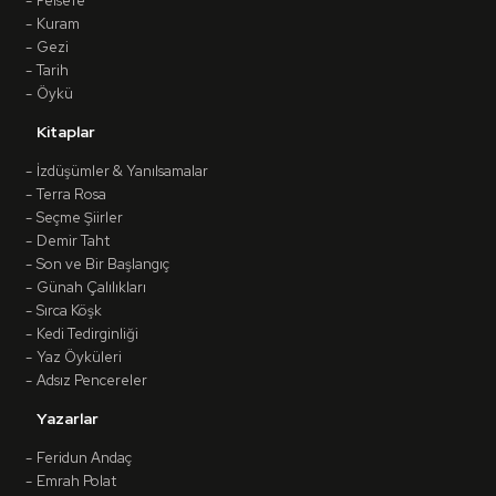
Felsefe
Kuram
Gezi
Tarih
Öykü
Kitaplar
İzdüşümler & Yanılsamalar
Terra Rosa
Seçme Şiirler
Demir Taht
Son ve Bir Başlangıç
Günah Çalılıkları
Sırca Köşk
Kedi Tedirginliği
Yaz Öyküleri
Adsız Pencereler
Yazarlar
Feridun Andaç
Emrah Polat