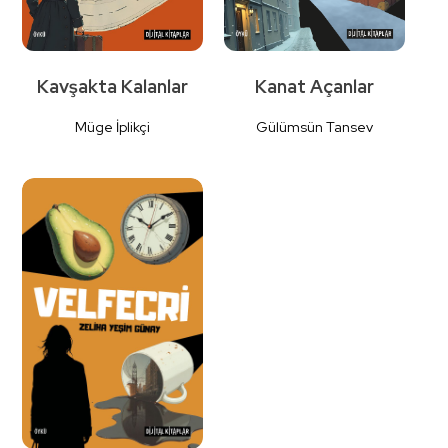
Kavşakta Kalanlar
Kanat Açanlar
Müge İplikçi
Gülümsün Tansev
Detaylı
Detaylı
İncele
İncele