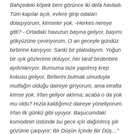
Bahçedeki köpek beni görünce iki defa havladı.
Tüm kapılar açık, evlere girip odaları
dolaşıyorum, kimseler yok. -Herkes nereye
gitti? - Ortadaki havuzun başına geliyor, başımı
gökyüzüne çeviriyorum. O an geceyle gündüz
birbirine karışıyor. Sanki bir platodayım. Yoğun
bir ışık gözlerime doluyor, her taraf birdenbire
aydınlanıyor. Burnuma taze yapılmış krep
kokusu geliyor. Birilerini bulmak umuduyla
mutfağın olduğu daireye giriyorum, ama etrafta
kimse yok. İrfan geliyor aklıma; acaba o da yok
mu oldu? Hızla kaldığımız daireye yöneliyorum.
İrfan ilk günkü gibi uyuyor. Başucumdaki
komodinin üstünde bu gece için dağıtılmış şiir
gözüme çarpıyor: Bir Düşün İçinde Bir Düş…”