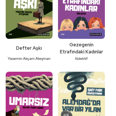
İncele
İncele
Gezegenin
Defter Aşkı
Etrafındaki Kadınlar
Yasemin Akçam Ateşman
Kolektif
Detaylı
Detaylı
İncele
İncele