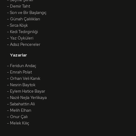
Demir Taht
Son ve Bir Başlangıç
Günah Çalılıkları
Sırca Köşk
Kedi Tedirginliği
Yaz Öyküleri
Adsız Pencereler
Yazarlar
Feridun Andaç
Emrah Polat
Orhan Veli Kanık
Nesrin Baytok
Eylem Hatice Bayar
Nazê Nejla Yerlikaya
Sabahattin Ali
Melih Elhan
Onur Çalı
Melek Kılıç