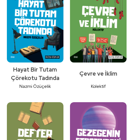
Detaylı
Detaylı
İncele
İncele
Hayat Bir Tutam
Çevre ve İklim
Çörekotu Tadında
Nazmi Özüçelik
Kolektif
Detaylı
Detaylı