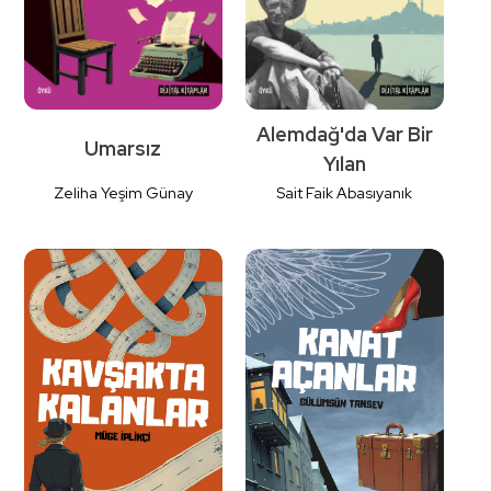
Alemdağ'da Var Bir
Umarsız
Yılan
Zeliha Yeşim Günay
Sait Faik Abasıyanık
Detaylı
Detaylı
İncele
İncele