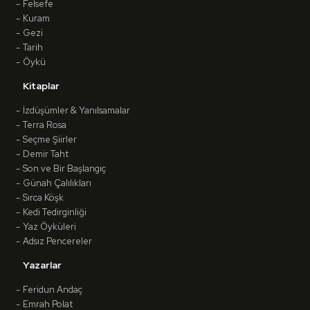
Felsefe
Kuram
Gezi
Tarih
Öykü
Kitaplar
İzdüşümler & Yanılsamalar
Terra Rosa
Seçme Şiirler
Demir Taht
Son ve Bir Başlangıç
Günah Çalılıkları
Sırca Köşk
Kedi Tedirginliği
Yaz Öyküleri
Adsız Pencereler
Yazarlar
Feridun Andaç
Emrah Polat