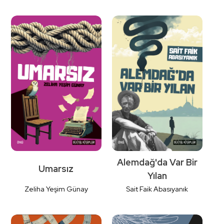
Detaylı
Detaylı
İncele
İncele
Alemdağ'da Var Bir
Umarsız
Yılan
Zeliha Yeşim Günay
Sait Faik Abasıyanık