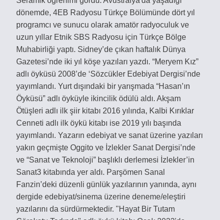
Seramik öğrenimi gördü. Avustralya'da yaşadığı
dönemde, 4EB Radyosu Türkçe Bölümünde dört yıl
programcı ve sunucu olarak amatör radyoculuk ve
uzun yıllar Etnik SBS Radyosu için Türkçe Bölge
Muhabirliği yaptı. Sidney’de çıkan haftalık Dünya
Gazetesi’nde iki yıl köşe yazıları yazdı. “Meryem Kız”
adlı öyküsü 2008’de ‘Sözcükler Edebiyat Dergisi’nde
yayımlandı. Yurt dışındaki bir yarışmada “Hasan’ın
Öyküsü” adlı öyküyle ikincilik ödülü aldı. Akşam
Ötüşleri adlı ilk şiir kitabı 2016 yılında, Kalbi Kırıklar
Cenneti adlı ilk öykü kitabı ise 2019 yılı başında
yayımlandı. Yazarın edebiyat ve sanat üzerine yazıları
yakın geçmişte Oggito ve İzlekler Sanat Dergisi’nde
ve “Sanat ve Teknoloji” başlıklı derlemesi İzlekler’in
Sanat3 kitabında yer aldı. Parşömen Sanal
Fanzin’deki düzenli günlük yazılarının yanında, aynı
dergide edebiyat/sinema üzerine deneme/eleştiri
yazılarını da sürdürmektedir. "Hayat Bir Tutam