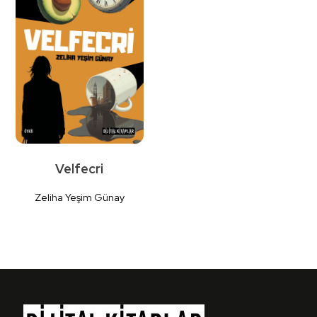
Detaylı
Detaylı
İncele
İncele
Velfecri
Zeliha Yeşim Günay
Detaylı