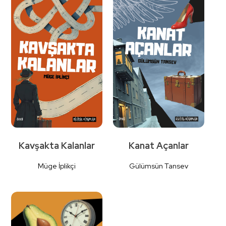
Detaylı
Detaylı
İncele
İncele
Kavşakta Kalanlar
Kanat Açanlar
Müge İplikçi
Gülümsün Tansev