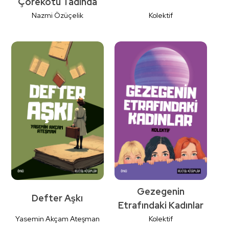
Çörekotu Tadında
Nazmi Özüçelik
Kolektif
Detaylı
Detaylı
İncele
İncele
Gezegenin
Defter Aşkı
Etrafındaki Kadınlar
Yasemin Akçam Ateşman
Kolektif