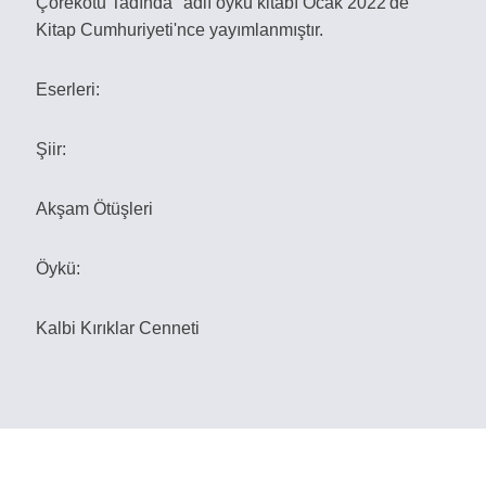
Çörekotu Tadında" adlı öykü kitabı Ocak 2022'de
Kitap Cumhuriyeti'nce yayımlanmıştır.
Eserleri:
Şiir:
Akşam Ötüşleri
Öykü:
Kalbi Kırıklar Cenneti