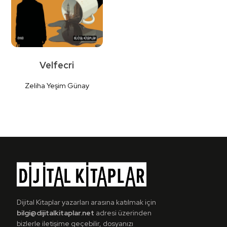
Velfecri
Zeliha Yeşim Günay
Detaylı
İncele
Dijital Kitaplar yazarları arasına katılmak için
bilgi@dijitalkitaplar.net
adresi üzerinden
bizlerle iletişime geçebilir, dosyanızı