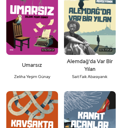
Detaylı
Detaylı
İncele
İncele
Alemdağ'da Var Bir
Umarsız
Yılan
Zeliha Yeşim Günay
Sait Faik Abasıyanık
Detaylı
Detaylı