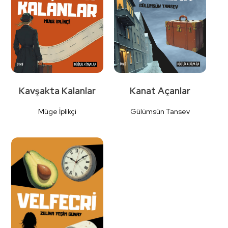
İncele
İncele
Kavşakta Kalanlar
Kanat Açanlar
Müge İplikçi
Gülümsün Tansev
Detaylı
Detaylı
İncele
İncele