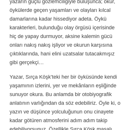
yazarın güçlü gözlemciliğiyle buluşunca; okur,
öykülerde geçen yaşamları ve olayları kılcal
damarlarına kadar hissediyor adeta. Öykü
karakterleri, bulunduğu olay örgüsü içerisinde
hiç de yapay durmuyor, aksine kalemin gücü
onları nakış nakış işliyor ve okurun karşısına
çıktıklarında, hani elini uzatsalar tutacakmışız
gibi gerçekçi…
Yazar, Sırça Köşk’teki her bir öyküsünde kendi
yaşamının izlerini, yer ve mekânların eşliğinde
sunuyor okura. Bu anlamda bir otobiyografik
anlatının varlığından da söz edebiliriz. Öyle ki, o
yazın ve düşünce yolculuğunun onu cinayete
kadar götüren atmosferini adım adım takip
edebiliyorsunuz. Özellikle Sırça Köşk masalı