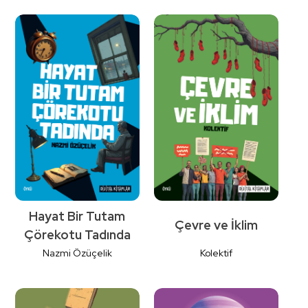
Detaylı
Detaylı
İncele
İncele
Hayat Bir Tutam
Çevre ve İklim
Çörekotu Tadında
Nazmi Özüçelik
Kolektif