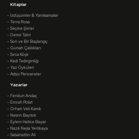
Kitaplar
İzdüşümler & Yanılsamalar
Terra Rosa
Seçme Şiirler
Demir Taht
Son ve Bir Başlangıç
Günah Çalılıkları
Sırca Köşk
Kedi Tedirginliği
Yaz Öyküleri
Adsız Pencereler
Yazarlar
Feridun Andaç
Emrah Polat
Orhan Veli Kanık
Nesrin Baytok
Eylem Hatice Bayar
Nazê Nejla Yerlikaya
Sabahattin Ali