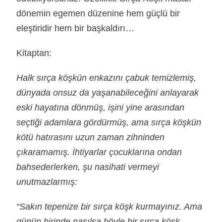
dönemin egemen düzenine hem güçlü bir
eleştiridir hem bir başkaldırı…
Kitaptan:
Halk sırça köşkün enkazını çabuk temizlemiş,
dünyada on­suz da yaşanabileceğini anlayarak
eski hayatına dönmüş, işini yine arasından
seçtiği adamlara gördürmüş, ama sırça köşkün
kötü hatırasını uzun zaman zihninden
çıkaramamış. İhtiyarlar çocuklarına ondan
bahsederlerken, şu nasihati vermeyi
unutmazlarmış:
“Sakın tepenize bir sırça köşk kurmayınız. Ama
günün bi­rinde nasılsa böyle bir sırça köşk