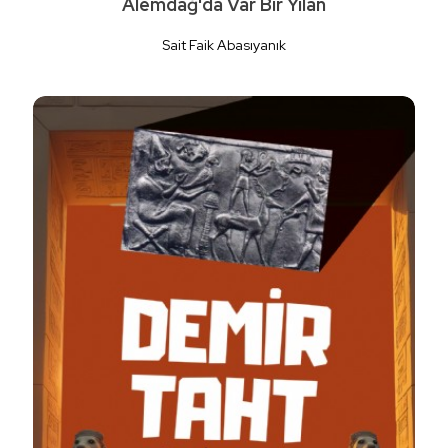
Alemdağ'da Var Bir Yılan
Sait Faik Abasıyanık
Detaylı İncele