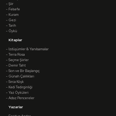
Şiir
Felsefe
Kuram
Gezi
Tarih
Öykü
Kitaplar
İzdüşümler & Yanılsamalar
Terra Rosa
Seçme Şiirler
Demir Taht
Son ve Bir Başlangıç
Günah Çalılıkları
Sırca Köşk
Kedi Tedirginliği
Yaz Öyküleri
Adsız Pencereler
Yazarlar