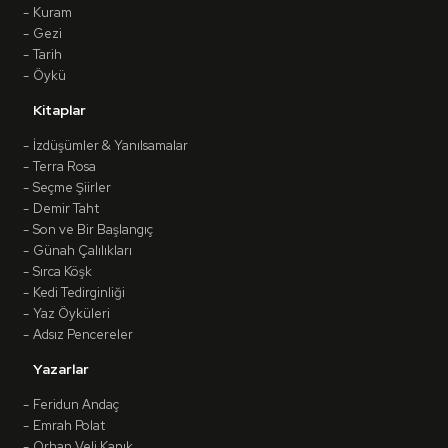
Kuram
Gezi
Tarih
Öykü
Kitaplar
İzdüşümler & Yanılsamalar
Terra Rosa
Seçme Şiirler
Demir Taht
Son ve Bir Başlangıç
Günah Çalılıkları
Sırca Köşk
Kedi Tedirginliği
Yaz Öyküleri
Adsız Pencereler
Yazarlar
Feridun Andaç
Emrah Polat
Orhan Veli Kanık