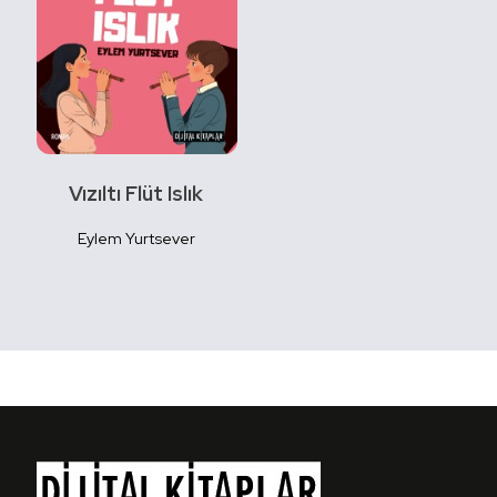
Vızıltı Flüt Islık
Eylem Yurtsever
Detaylı
İncele