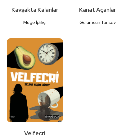
Kavşakta Kalanlar
Kanat Açanlar
Müge İplikçi
Gülümsün Tansev
Detaylı
Detaylı
İncele
İncele
Velfecri