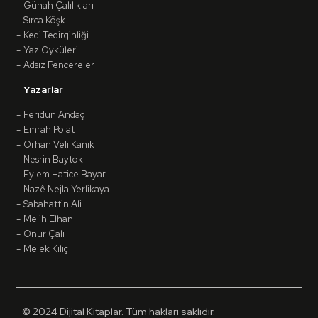
Günah Çalılıkları
Sırca Köşk
Kedi Tedirginliği
Yaz Öyküleri
Adsız Pencereler
Yazarlar
Feridun Andaç
Emrah Polat
Orhan Veli Kanık
Nesrin Baytok
Eylem Hatice Bayar
Nazê Nejla Yerlikaya
Sabahattin Ali
Melih Elhan
Onur Çalı
Melek Kılıç
© 2024 Dijital Kitaplar. Tüm hakları saklıdır.