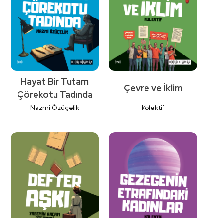
İncele
İncele
Hayat Bir Tutam
Çevre ve İklim
Çörekotu Tadında
Nazmi Özüçelik
Kolektif
Detaylı
Detaylı
İncele
İncele