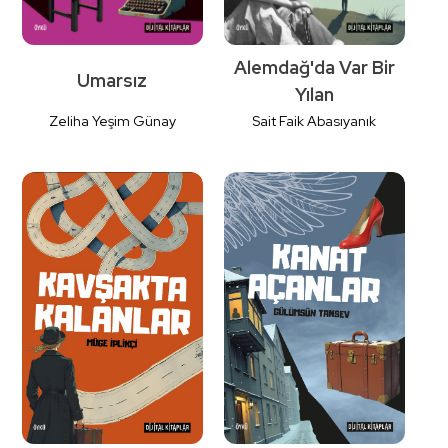
Alemdağ'da Var Bir
Umarsız
Yılan
Zeliha Yeşim Günay
Sait Faik Abasıyanık
Detaylı
Detaylı
İncele
İncele